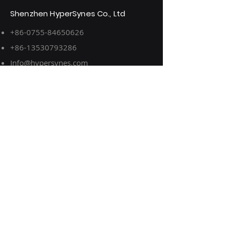
Shenzhen HyperSynes Co., Ltd
+86-0755-84650626
+86-13530793286
Info@hypersynes.com
Edison@hypersynes.com
3e étage, bâtiment B, n° 13, rue Xieping,
quartier Wulian, rue Longgang, district
de Longgang, Shenzhen
Suivez-nous sur :
© HyperSynes 2024