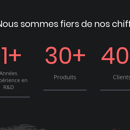
Nous sommes fiers de nos chif
11+
30+
40
Années
Produits
Client
périence en
R&D