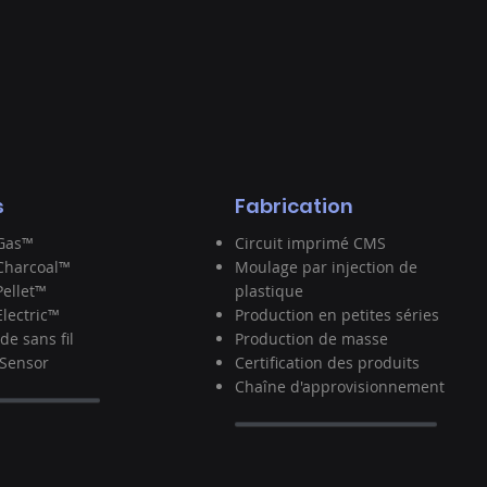
s
Fabrication
rGas™
Circuit imprimé CMS
Charcoal™
Moulage par injection de
Pellet™
plastique
lectric™
Production en petites séries
de sans fil
Production de masse
 Sensor
Certification des produits
Chaîne d'approvisionnement