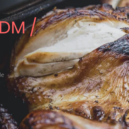
DM /
de