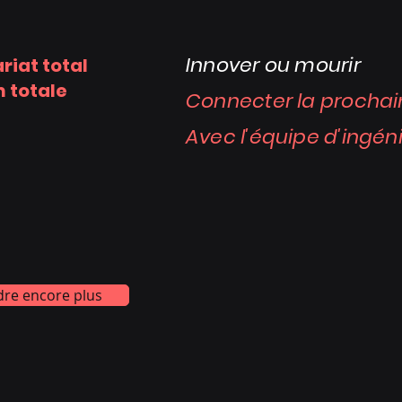
Innover ou mourir
riat total
n totale
Connecter la prochai
Avec l'équipe d'ingén
re encore plus