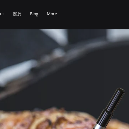
ous
關於
Blog
More