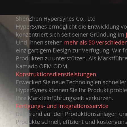
ShenZhen HyperSynes Co., Ltd
HyperSynes ermöglicht die Entwicklung v
konzentriert sich seit seiner Gründung im
Und Ihnen stehen
mehr als 50 verschied
einzigartigem Design zur Verfügung. Wir f
Produkten zu unterstützen. Als Marktführe
Kamado OEM ODM.
Konstruktionsdienstleistungen
Erwecken Sie neue Technologien schneller
HyperSynes können Sie Ihr Produkt proble
Ihre Markteinführungszeit verkürzen.
Fertigungs- und Integrationsservice
Basierend auf den Produktionsanlagen un
Produkte schnell, effizient und kostengüns