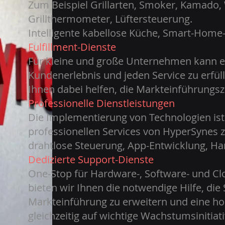
Zum Beispiel Grillarten, Smoker, Kamado, 
Grillthermometer, Lüftersteuerung.
Intelligente kabellose Küche, Smart-Home-
Fulfillment-Dienste
Für kleine und große Unternehmen kann es
Kundenerlebnis und jeden Service zu erfül
Ihnen dabei helfen, die Markteinführungsz
Professionelle Dienstleistungen
Die Implementierung von Technologien ist
professionellen Services von HyperSynes zie
drahtlose Steuerung, App-Entwicklung, Ha
Dedizierte Support-Dienste
One-Stop für Hardware-, Software- und Cl
bieten wir Ihnen die notwendige Hilfe, die
Markteinführung zu erweitern und eine ho
gleichzeitig auf wichtige Wachstumsinitia