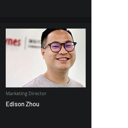
Marketing Director
Edison Zhou